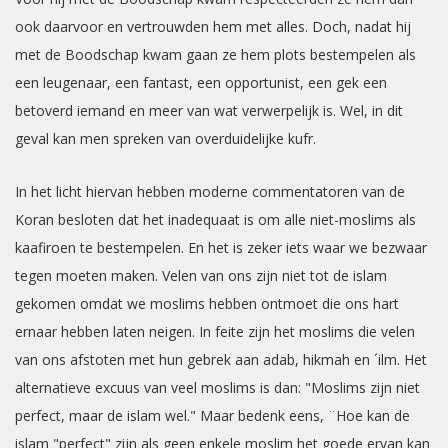
ook daarvoor en vertrouwden hem met alles. Doch, nadat hij
met de Boodschap kwam gaan ze hem plots bestempelen als
een leugenaar, een fantast, een opportunist, een gek een
betoverd iemand en meer van wat verwerpelijk is. Wel, in dit
geval kan men spreken van overduidelijke kufr.
In het licht hiervan hebben moderne commentatoren van de
Koran besloten dat het inadequaat is om alle niet-moslims als
kaafiroen te bestempelen. En het is zeker iets waar we bezwaar
tegen moeten maken. Velen van ons zijn niet tot de islam
gekomen omdat we moslims hebben ontmoet die ons hart
ernaar hebben laten neigen. In feite zijn het moslims die velen
van ons afstoten met hun gebrek aan adab, hikmah en ´ilm. Het
alternatieve excuus van veel moslims is dan: "Moslims zijn niet
perfect, maar de islam wel." Maar bedenk eens, ¨Hoe kan de
islam "perfect" zijn als geen enkele moslim het goede ervan kan