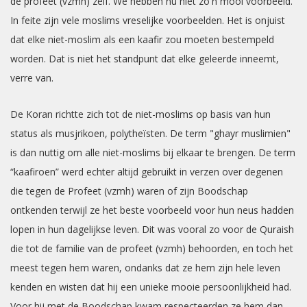
de profeet (vzmh) zelf. We hebben nu niet zo'n mooi voorbeeld.
In feite zijn vele moslims vreselijke voorbeelden. Het is onjuist
dat elke niet-moslim als een ​​kaafir zou moeten bestempeld
worden. Dat is niet het standpunt dat elke geleerde inneemt,
verre van.
De Koran richtte zich tot de niet-moslims op basis van hun
status als musjrikoen, polytheïsten. De term "ghayr muslimien"
is dan nuttig om alle niet-moslims bij elkaar te brengen. De term
“kaafiroen” werd echter altijd gebruikt in verzen over degenen
die tegen de Profeet (vzmh) waren of zijn Boodschap
ontkenden terwijl ze het beste voorbeeld voor hun neus hadden
lopen in hun dagelijkse leven. Dit was vooral zo voor de Quraish
die tot de familie van de profeet (vzmh) behoorden, en toch het
meest tegen hem waren, ondanks dat ze hem zijn hele leven
kenden en wisten dat hij een unieke mooie persoonlijkheid had.
Voor hij met de Boodschap kwam respecteerden ze hem dan